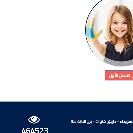
_ الفصل الأول
لسويداء - طريق قنوات - برج الدانة ط9
464523