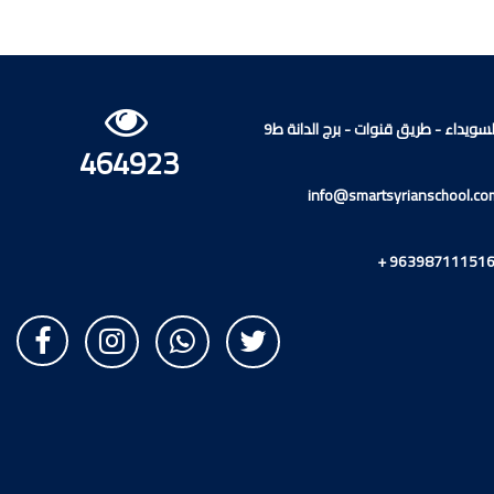
لسويداء - طريق قنوات - برج الدانة ط9
464923
info@smartsyrianschool.c
+ 9639871115